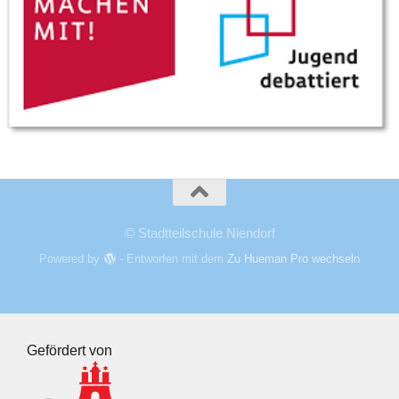
© Stadtteilschule Niendorf
Powered by
- Entworfen mit dem
Zu Hueman Pro wechseln
Gefördert von