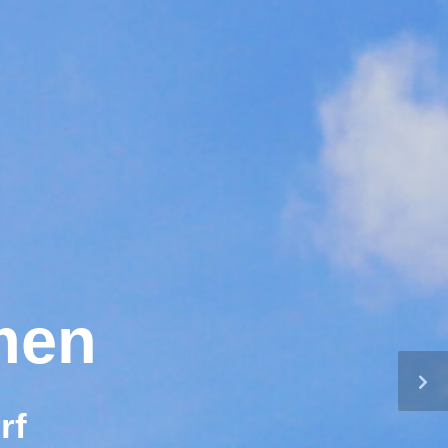
men
rf