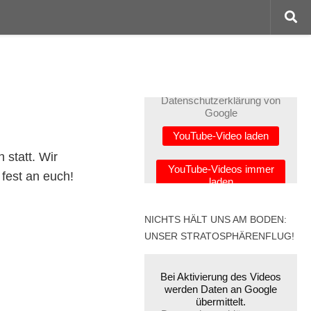
Bei Aktivierung des Videos
werden Daten an Google
übermittelt.
Datenschutzerklärung von
Google
YouTube-Video laden
 statt. Wir
YouTube-Videos immer
 fest an euch!
laden
Externen Inhalte immer
anzeigen
NICHTS HÄLT UNS AM BODEN:
UNSER STRATOSPHÄRENFLUG!
Bei Aktivierung des Videos
werden Daten an Google
übermittelt.