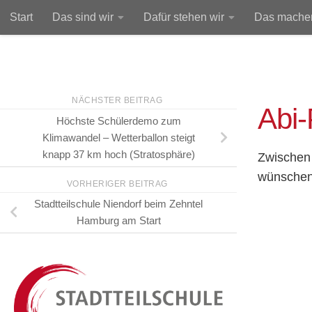
Start
Das sind wir
Dafür stehen wir
Das machen
Unter dem Inhalt
NÄCHSTER BEITRAG
Abi
Höchste Schülerdemo zum
Klimawandel – Wetterballon steigt
knapp 37 km hoch (Stratosphäre)
Zwischen 
wünschen 
VORHERIGER BEITRAG
Stadtteilschule Niendorf beim Zehntel
Hamburg am Start