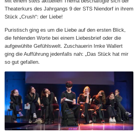
Mit einem
stets
aktuelle
n
Thema beschäftigte sich der
Theaterkurs des Jahrgangs 9 der STS Niendorf
in ihrem
Stück
„
Crush
“
:
der
L
iebe!
P
uristisch
ging es um die Liebe auf den ersten Blick,
die fehlenden Worte bei einem Liebesbrief oder die
aufgewühlte Gefühlswelt. Zusch
a
uerin Imke Walle
rt
ging die Aufführung jedenfalls nah:
„
Das Stück hat mir
so gut gefallen.